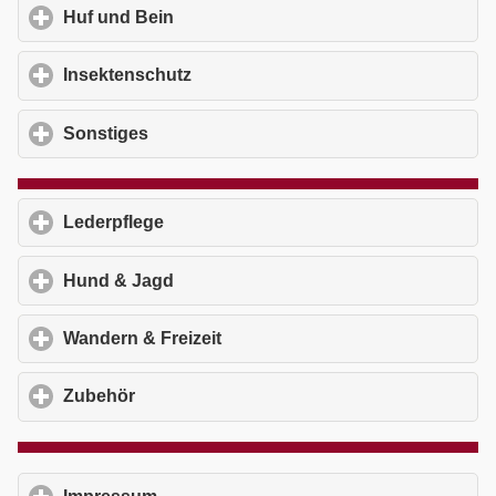
Huf und Bein
click to expand contents
Insektenschutz
click to expand contents
Sonstiges
click to expand contents
Lederpflege
click to expand contents
Hund & Jagd
click to expand contents
Wandern & Freizeit
click to expand contents
Zubehör
click to expand contents