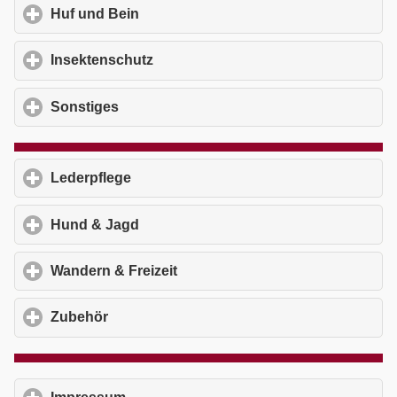
Huf und Bein
click to expand contents
Insektenschutz
click to expand contents
Sonstiges
click to expand contents
Lederpflege
click to expand contents
Hund & Jagd
click to expand contents
Wandern & Freizeit
click to expand contents
Zubehör
click to expand contents