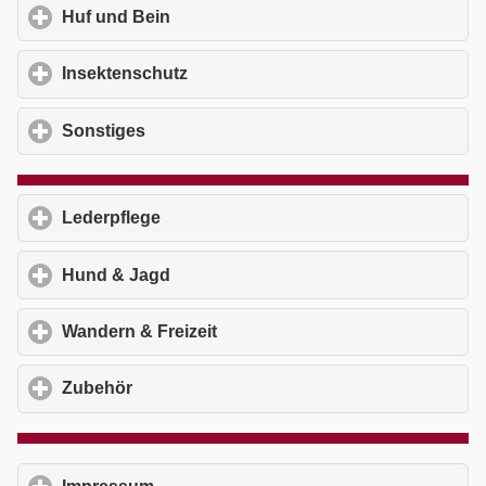
Huf und Bein
click to expand contents
Insektenschutz
click to expand contents
Sonstiges
click to expand contents
Lederpflege
click to expand contents
Hund & Jagd
click to expand contents
Wandern & Freizeit
click to expand contents
Zubehör
click to expand contents