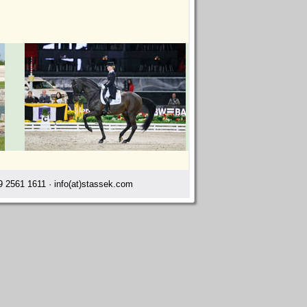
 2561 1611 · info(at)stassek.com
y Lublin