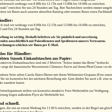
telefonisch werktags von 8.00h bis 12.15h und 13.00h bis 16.00h zu erreichen.
takt" erreichen Sie uns 24 Stunden am Tag. Ihre Nachrichten werden immer umgeh
cken wir Ihnen auch unseren aktuellen Katalog oder nennen Ihnen einen Fachhändle
ndler:
ch sind wir werktags von 8.00h bis 12.15h und 13.00h bis 16.00h zu erreichen,
il und Fax 24 Stunden am Tag.
ellung ist wichtig. Deshalb beliefern wir Sie pünktlich und zuverlässig.
enden ausschließlich mit Paketdiensten und Spediteuren unseres Vertrauens.
echnungen schicken wir Ihnen per E-Mail.
los für Händler:
iebten Stassek Einkaufstaschen aus Papier:
traktiven Einkaufstaschen sind mit 2 Motiven "Schon immer das Beste" bedruckt.
e zeigt die französische Showreiterin Clémence Faivre auf ihrem Pferd Gotan vor de
nderen Seite sehen Carola Slater-Diener mit ihrem Weltmeister-Gespann (Foto unten
 Sie sie kostenlos bei der nächsten Bestellung mit. Gern dürfen Sie auch z.B. eine
ke wandern lassen.
ertriebspartnern stellen wir kostenlos attraktive Foto-Werbetafeln zur Verfügung.
ferung liegen außerdem Flyer als Werbehilfe bei.
nd schnell.
gen, die uns an einem Werktag bis 11.00 h erreichen, werden in der Regel am gleic
sie bereits am Folgetag bei Ihnen.