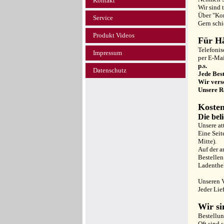
Kontakt
Wir sind 
Über "Kon
Service
Gern schi
Produkt Videos
Für Hä
Telefonis
Impressum
per E-Ma
p.s.
Datenschutz
Jede Best
Wir vers
Unsere R
Kosten
Die bel
Unsere at
Eine Seit
Mitte).
Auf der a
Bestellen
Ladenthe
Unseren V
Jeder Lie
Wir si
Bestellun
Oft sind 