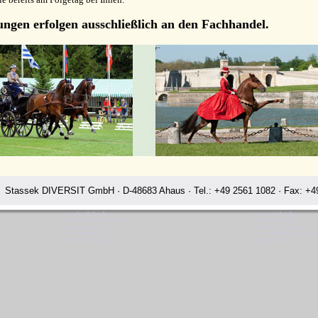
ungen erfolgen ausschließlich an den Fachhandel.
Stassek DIVERSIT GmbH · D-48683 Ahaus · Tel.: +49 2561 1082 · Fax: +49
www.hundedeo.de
www.perrylux.de
www.leder-pflegemittel.de
www.perrystop.de
www.minifood.eu
www.pferdepflege.org
www.minifood.tv
www.stassek-france.com
www.perryclean.de
www.stassek.com
 Diversit Service Stassek Pferdepflege Lederpflege Fellglanz Glanzspra
Rating:
4.7
-
3870
reviews
Stassek Diversit Service Stassek Pferdepflege Lederpflege Fellglanz Glanzspray Lublin
LazyMan Equifix Triplex Lederbalsam Lederöl Ölseife Equintos Bronchifresh Perryclean Fellglanz Schweifspray Sattelseife Glanzspray Insektenspray
Stassek DIVERSIT Equistar Equilux Equistep Faulpelz LazyMan Pferdepflege Lederpflege Stassek Diversit Lublin
Quickstar Faulpelz LazyMan Equifix Triplex Lederbalsam Lederöl Ölseife Equintos Bronchifresh
Stassek Diversit Lederschutz Ledertinktur Lederpflege Hundepflege