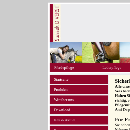
Pferdepflege
Lederpflege
Startseite
Sicher
Alle uns
Produkte
Was bede
Halten S
Wir über uns
richtig, 
Pflegemit
Anti-Dop
Download
Für E
Neu & Aktuell
Sie habe
Nehmen S