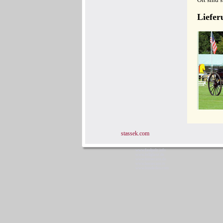
Liefer
stassek.com
www.faulpelz.info
www.fellglanz.de
www.horsecare.de
www.horsecare.tv
www.hundedeo.com
Stassek