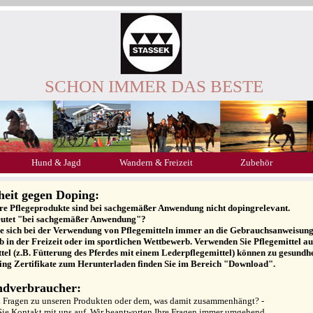
SCHON IMMER DAS BESTE
Hund & Jagd
Wandern & Freizeit
Zubehör
heit gegen Doping:
ere Pflegeprodukte sind bei sachgemäßer Anwendung nicht dopingrelevant.
utet "bei sachgemäßer Anwendung"?
ie sich bei der Verwendung von Pflegemitteln immer an die Gebrauchsanweisung a
ob in der Freizeit oder im sportlichen Wettbewerb. Verwenden Sie Pflegemittel 
tel (z.B. Fütterung des Pferdes mit einem Lederpflegemittel) können zu gesundh
ing Zertifikate zum Herunterladen finden Sie im Bereich "Download".
ndverbraucher:
n Fragen zu unseren Produkten oder dem, was damit zusammenhängt? -
ie Kontakt mit uns auf. Wir beantworten Ihre Fragen immer umgehend.