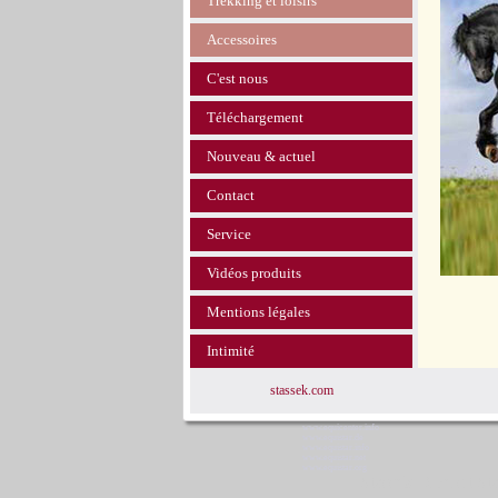
Trekking et loisirs
Accessoires
C'est nous
Téléchargement
Nouveau & actuel
Contact
Service
Vidéos produits
Mentions légales
Intimité
stassek.com
www.equicenter.info
www.equistar.de
www.equistar.info
www.equistar.net
www.equistar.org
Stassek Diversit S