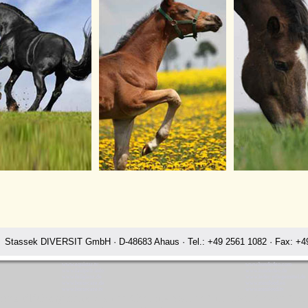
Stassek DIVERSIT GmbH · D-48683 Ahaus · Tel.: +49 2561 1082 · Fax: +49
www.equistar.tv
www.hundedeo.com
www.faulpelz.info
www.hundedeo.de
www.fellglanz.de
www.leder-pflegemittel.de
www.horsecare.de
www.minifood.eu
www.horsecare.tv
www.minifood.tv
tassek téléchargements Soin de Chevaux Soin de Cuir Losir Chasse Ca