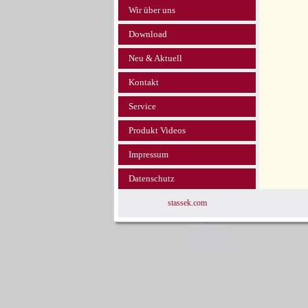
Wir über uns
Download
Neu & Aktuell
Kontakt
Service
Produkt Videos
Impressum
Datenschutz
stassek.com
www.horsecare.tv
www.hundedeo.com
www.hundedeo.de
www.leder-pflegemittel.de
www.minifood.eu
Stassek