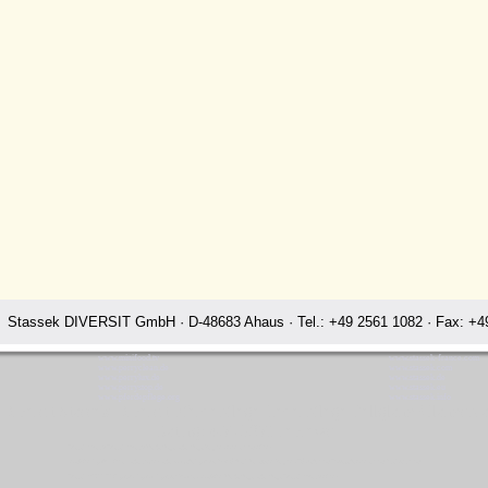
Stassek DIVERSIT GmbH · D-48683 Ahaus · Tel.: +49 2561 1082 · Fax: +49
www.minifood.tv
www.stassek-france.com
www.perryclean.de
www.stassek.com
www.perrylux.de
www.stassek.de
www.perrystop.de
www.stassek.eu
www.pferdepflege.org
www.stassek.info
 Diversit Stassek Diversit Pferdepflege Lederpflege Fellglanz Glanzsp
Rating:
4.7
-
3871
reviews
Stassek Diversit Stassek Diversit Pferdepflege Lederpflege Fellglanz Glanzspray Cham
LazyMan Equifix Triplex Lederbalsam Lederöl Ölseife Equintos Bronchifresh Perryclean Fellglanz Schweifspray Sattelseife Glanzspray Insektenspray
Stassek DIVERSIT Equistar Equilux Equistep Faulpelz LazyMan Pferdepflege Lederpflege Stassek Diversit Cham