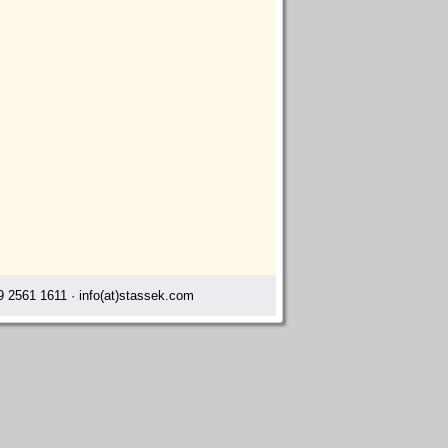
 2561 1611 · info(at)stassek.com
ray Cham