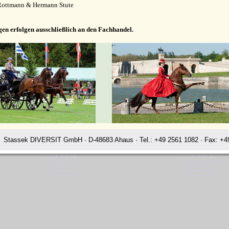
Rottmann & Hermann Stute
gen erfolgen ausschließlich an den Fachhandel.
Stassek DIVERSIT GmbH · D-48683 Ahaus · Tel.: +49 2561 1082 · Fax: +49
www.faulpelz.info
www.hundedeo.de
www.fellglanz.de
www.leder-pflegemittel.de
www.horsecare.de
www.minifood.eu
www.horsecare.tv
www.minifood.tv
www.hundedeo.com
www.perryclean.de
sek Diversit Stassek Diversit Pferdeplege Lederpflege Hundeflege Do
Rating:
4.7
-
3870
reviews
Stassek Diversit Stassek Diversit Pferdeplege Lederpflege Hundeflege Dondorf
Waschmittel Haushalt Freizeit Glanzspray Pflege Reitsport Fellglanz Schweifspray Sattelseife Glanzspray Insektenspray
Stassek DIVERSIT Equistar Equilux Equistep Faulpelz LazyMan Pferdepflege Lederpflege Stassek Diversit Dondorf
Quickstar Faulpelz LazyMan Equifix Triplex Lederbalsam Lederöl Ölseife Equintos Bronchifresh