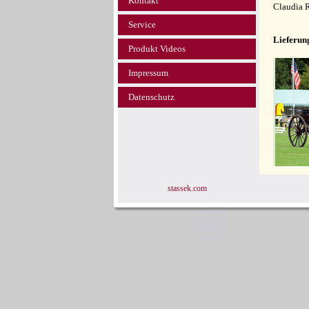
Kontakt
Claudia 
Service
Lieferun
Produkt Videos
Impressum
Datenschutz
stassek.com
www.equistar.de
www.equistar.info
www.equistar.net
www.equistar.org
www.equistar.tv
Stas