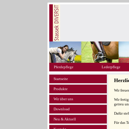
Pferdepflege
Lederpflege
Startseite
Herzl
Produkte
Wir freue
Wir über uns
Wir ferti
getreu un
Download
Dafür ste
Neu & Aktuell
Für das 