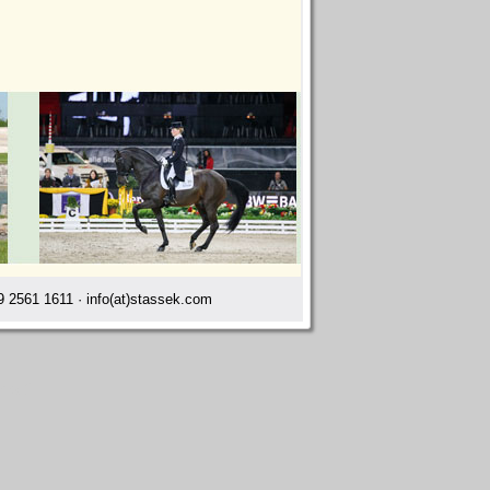
 2561 1611 · info(at)stassek.com
ndorf