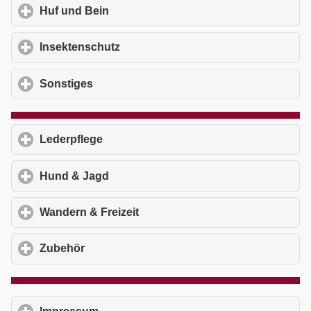
Huf und Bein
click to expand contents
Insektenschutz
click to expand contents
Sonstiges
click to expand contents
Lederpflege
click to expand contents
Hund & Jagd
click to expand contents
Wandern & Freizeit
click to expand contents
Zubehör
click to expand contents