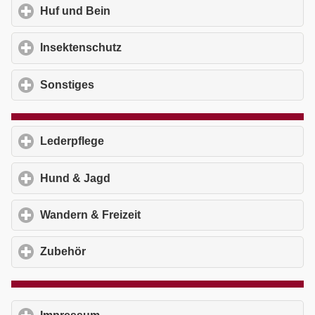
Huf und Bein
click to expand contents
Insektenschutz
click to expand contents
Sonstiges
click to expand contents
Lederpflege
click to expand contents
Hund & Jagd
click to expand contents
Wandern & Freizeit
click to expand contents
Zubehör
click to expand contents