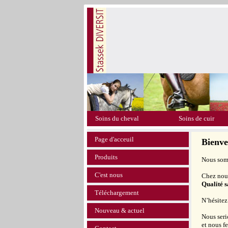
Soins du cheval
Soins de cuir
Page d'acceuil
Bienv
Produits
Nous somm
C'est nous
Chez nous
Qualité 
Téléchargement
N’hésitez
Nouveau & actuel
Nous seri
et nous f