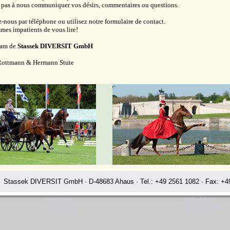
 pas à nous communiquer vos désirs, commentaires ou questions.
-nous par téléphone ou utilisez notre formulaire de contact.
es impatients de vous lire!
eam de
Stassek DIVERSIT GmbH
Rottmann & Hermann Stute
Stassek DIVERSIT GmbH · D-48683 Ahaus · Tel.: +49 2561 1082 · Fax: +49
www.equistar.tv
www.hundedeo.com
www.faulpelz.info
www.hundedeo.de
www.fellglanz.de
www.leder-pflegemittel.de
www.horsecare.de
www.minifood.eu
www.horsecare.tv
www.minifood.tv
tassek téléchargements Soin de Chevaux Soin de Cuir Losir Chasse Ca