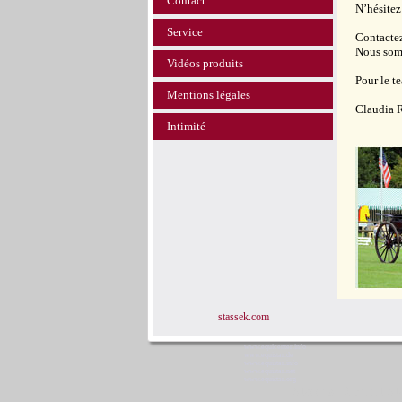
Contact
N’hésitez
Service
Contactez
Nous somm
Vidéos produits
Pour le t
Mentions légales
Claudia 
Intimité
stassek.com
www.equicenter.info
www.equistar.de
www.equistar.info
www.equistar.net
www.equistar.org
Stassek Diversit S