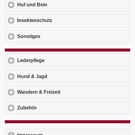
Huf und Bein
click to expand contents
Insektenschutz
click to expand contents
Sonstiges
click to expand contents
Lederpflege
click to expand contents
Hund & Jagd
click to expand contents
Wandern & Freizeit
click to expand contents
Zubehör
click to expand contents