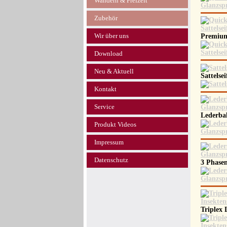
Wandern & Freizeit
Zubehör
Wir über uns
Premium
Download
Neu & Aktuell
Sattelse
Kontakt
Service
Lederba
Produkt Videos
Impressum
Datenschutz
3 Phase
Triplex 