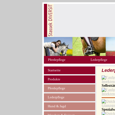
Pferdepflege
Lederpflege
Leder
Startseite
Produkte
Selbsttä
Pferdepflege
Lederpflege
Hund & Jagd
Spezialw