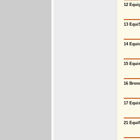
12 Equig
13 EquiS
14 Equid
15 Equis
16 Bronc
17 Equis
21 Equif