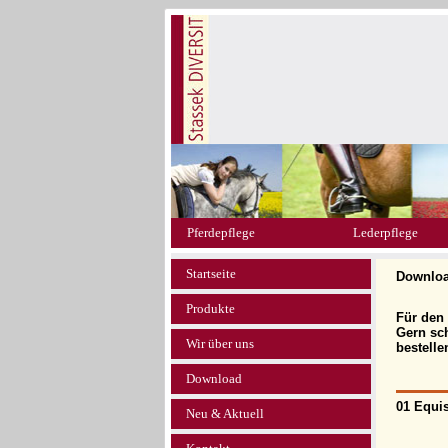
Pferdepflege
Lederpflege
Startseite
Downlo
Produkte
Für den
Gern sch
Wir über uns
bestelle
Download
01 Equis
Neu & Aktuell