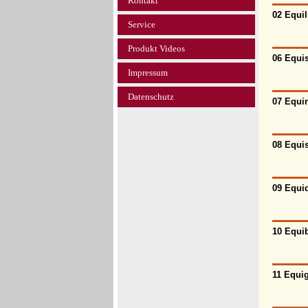
Kontakt
02 Equil
Service
Produkt Videos
06 Equis
Impressum
Datenschutz
07 Equim
08 Equis
09 Equid
10 Equib
11 Equig