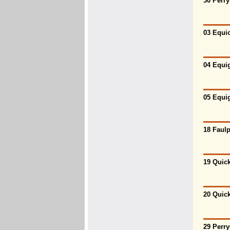
30 Perry
03 Equic
04 Equig
05 Equig
18 Faulp
19 Quick
20 Quick
29 Perry