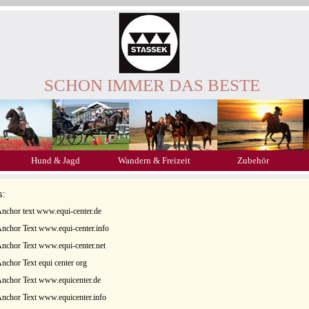
SCHON IMMER DAS BESTE
Hund & Jagd
Wandern & Freizeit
Zubehör
s:
nchor text www.equi-center.de
nchor Text www.equi-center.info
nchor Text www.equi-center.net
nchor Text equi center org
nchor Text www.equicenter.de
nchor Text www.equicenter.info