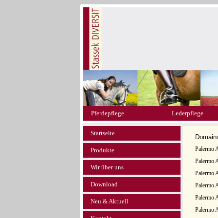
Pferdepflege
Lederpflege
Startseite
Domain
Palermo A
Produkte
Palermo A
Wir über uns
Palermo A
Download
Palermo A
Palermo A
Neu & Aktuell
Palermo A