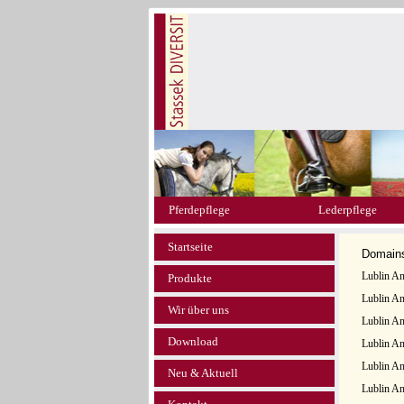
Pferdepflege
Lederpflege
Startseite
Domain
Lublin An
Produkte
Lublin An
Wir über uns
Lublin An
Download
Lublin An
Lublin An
Neu & Aktuell
Lublin An