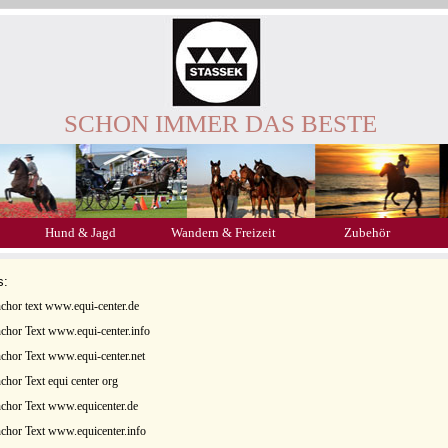
SCHON IMMER DAS BESTE
Hund & Jagd
Wandern & Freizeit
Zubehör
s:
chor text www.equi-center.de
chor Text www.equi-center.info
chor Text www.equi-center.net
chor Text equi center org
chor Text www.equicenter.de
chor Text www.equicenter.info