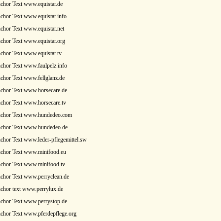
chor Text www.equistar.de
chor Text www.equistar.info
chor Text www.equistar.net
chor Text www.equistar.org
chor Text www.equistar.tv
chor Text www.faulpelz.info
chor Text www.fellglanz.de
nchor Text www.horsecare.de
chor Text www.horsecare.tv
nchor Text www.hundedeo.com
nchor Text www.hundedeo.de
chor Text www.leder-pflegemittel.sw
nchor Text www.minifood.eu
nchor Text www.minifood.tv
chor Text www.perryclean.de
chor text www.perrylux.de
nchor Text www.perrystop.de
chor Text www.pferdepflege.org