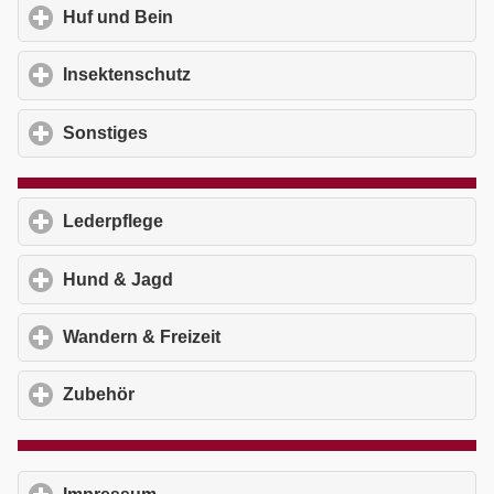
Huf und Bein
click to expand contents
Insektenschutz
click to expand contents
Sonstiges
click to expand contents
Lederpflege
click to expand contents
Hund & Jagd
click to expand contents
Wandern & Freizeit
click to expand contents
Zubehör
click to expand contents