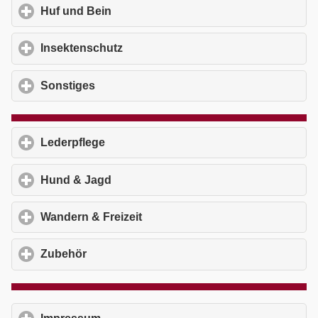
Huf und Bein
click to expand contents
Insektenschutz
click to expand contents
Sonstiges
click to expand contents
Lederpflege
click to expand contents
Hund & Jagd
click to expand contents
Wandern & Freizeit
click to expand contents
Zubehör
click to expand contents