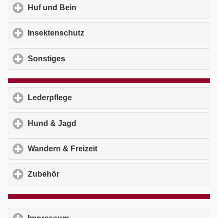
Huf und Bein
click to expand contents
Insektenschutz
click to expand contents
Sonstiges
click to expand contents
Lederpflege
click to expand contents
Hund & Jagd
click to expand contents
Wandern & Freizeit
click to expand contents
Zubehör
click to expand contents