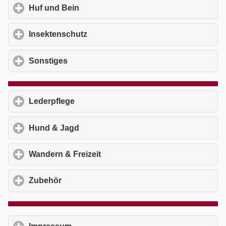
Huf und Bein
click to expand contents
Insektenschutz
click to expand contents
Sonstiges
click to expand contents
Lederpflege
click to expand contents
Hund & Jagd
click to expand contents
Wandern & Freizeit
click to expand contents
Zubehör
click to expand contents